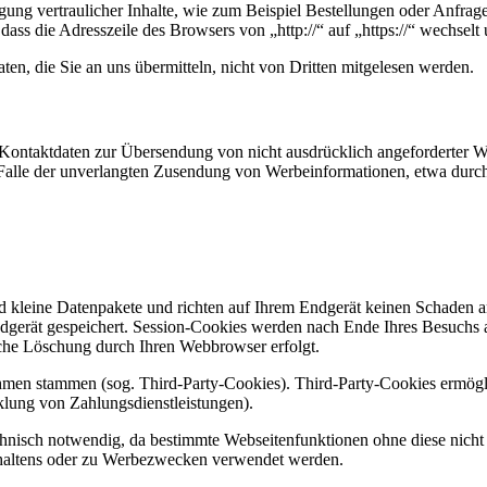
ung vertraulicher Inhalte, wie zum Beispiel Bestellungen oder Anfrage
dass die Adresszeile des Browsers von „http://“ auf „https://“ wechsel
en, die Sie an uns übermitteln, nicht von Dritten mitgelesen werden.
Kontaktdaten zur Übersendung von nicht ausdrücklich angeforderter W
 im Falle der unverlangten Zusendung von Werbeinformationen, etwa dur
d kleine Datenpakete und richten auf Ihrem Endgerät keinen Schaden a
dgerät gespeichert. Session-Cookies werden nach Ende Ihres Besuchs 
ische Löschung durch Ihren Webbrowser erfolgt.
ehmen stammen (sog. Third-Party-Cookies). Third-Party-Cookies ermögl
lung von Zahlungsdienstleistungen).
hnisch notwendig, da bestimmte Webseitenfunktionen ohne diese nicht 
haltens oder zu Werbezwecken verwendet werden.