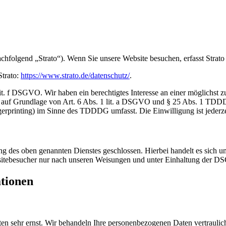
achfolgend „Strato“). Wenn Sie unsere Website besuchen, erfasst Strato
Strato:
https://www.strato.de/datenschutz/
.
t. f DSGVO. Wir haben ein berechtigtes Interesse an einer möglichst z
ich auf Grundlage von Art. 6 Abs. 1 lit. a DSGVO und § 25 Abs. 1 TDD
gerprinting) im Sinne des TDDDG umfasst. Die Einwilligung ist jederze
 des oben genannten Dienstes geschlossen. Hierbei handelt es sich um
bsitebesucher nur nach unseren Weisungen und unter Einhaltung der D
ationen
ten sehr ernst. Wir behandeln Ihre personenbezogenen Daten vertrauli