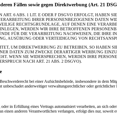
nderen Fällen sowie gegen Direktwerbung (Art. 21 DS
. 6 ABS. 1 LIT. E ODER F DSGVO ERFOLGT, HABEN SIE
VERARBEITUNG IHRER PERSONENBEZOGENEN DATEN WIDE
EWEILIGE RECHTSGRUNDLAGE, AUF DENEN EINE VERARBE
NLEGEN, WERDEN WIR IHRE BETROFFENEN PERSONENBE
DE FÜR DIE VERARBEITUNG NACHWEISEN, DIE IHRE IN
G, AUSÜBUNG ODER VERTEIDIGUNG VON RECHTSANSPRÜC
T, UM DIREKTWERBUNG ZU BETREIBEN, SO HABEN SIE
ER DATEN ZUM ZWECKE DERARTIGER WERBUNG EINZULEG
EHT. WENN SIE WIDERSPRECHEN, WERDEN IHRE PERSO
PRUCH NACH ART. 21 ABS. 2 DSGVO).
e
schwerderecht bei einer Aufsichtsbehörde, insbesondere in dem Mitgli
 unbeschadet anderweitiger verwaltungsrechtlicher oder gerichtlicher 
oder in Erfüllung eines Vertrags automatisiert verarbeiten, an sich od
n einen anderen Verantwortlichen verlangen, erfolgt dies nur, soweit e