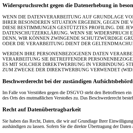
Widerspruchsrecht gegen die Datenerhebung in beso
WENN DIE DATENVERARBEITUNG AUF GRUNDLAGE VON ART
IHRER BESONDEREN SITUATION ERGEBEN, GEGEN DIE 
DIESE BESTIMMUNGEN GESTÜTZTES PROFILING. DIE J
DATENSCHUTZERKLÄRUNG. WENN SIE WIDERSPRUCH EI
DENN, WIR KÖNNEN ZWINGENDE SCHUTZWÜRDIGE GRÜN
ODER DIE VERARBEITUNG DIENT DER GELTENDMACHUN
WERDEN IHRE PERSONENBEZOGENEN DATEN VERARBEITE
VERARBEITUNG SIE BETREFFENDER PERSONENBEZOGEN
ES MIT SOLCHER DIREKTWERBUNG IN VERBINDUNG ST
ZUM ZWECKE DER DIREKTWERBUNG VERWENDET (WIDERS
Beschwerde­recht bei der zuständigen Aufsichts­behörd
Im Falle von Verstößen gegen die DSGVO steht den Betroffenen ein Be
des Orts des mutmaßlichen Verstoßes zu. Das Beschwerderecht besteht
Recht auf Daten­übertrag­barkeit
Sie haben das Recht, Daten, die wir auf Grundlage Ihrer Einwilligung 
aushändigen zu lassen. Sofern Sie die direkte Übertragung der Daten a