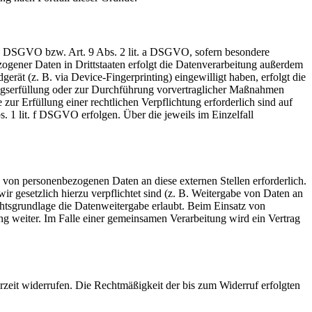
t. a DSGVO bzw. Art. 9 Abs. 2 lit. a DSGVO, sofern besondere
ogener Daten in Drittstaaten erfolgt die Datenverarbeitung außerdem
rät (z. B. via Device-Fingerprinting) eingewilligt haben, erfolgt die
ragserfüllung oder zur Durchführung vorvertraglicher Maßnahmen
zur Erfüllung einer rechtlichen Verpflichtung erforderlich sind auf
. 1 lit. f DSGVO erfolgen. Über die jeweils im Einzelfall
 von personenbezogenen Daten an diese externen Stellen erforderlich.
r gesetzlich hierzu verpflichtet sind (z. B. Weitergabe von Daten an
chtsgrundlage die Datenweitergabe erlaubt. Beim Einsatz von
g weiter. Im Falle einer gemeinsamen Verarbeitung wird ein Vertrag
erzeit widerrufen. Die Rechtmäßigkeit der bis zum Widerruf erfolgten