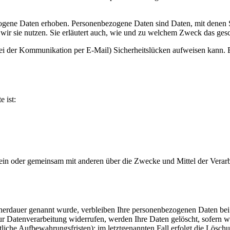
ene Daten erhoben. Personenbezogene Daten sind Daten, mit denen Sie
wir sie nutzen. Sie erläutert auch, wie und zu welchem Zweck das gesc
bei der Kommunikation per E-Mail) Sicherheitslücken aufweisen kann. E
e ist:
ie allein oder gemeinsam mit anderen über die Zwecke und Mittel der V
cherdauer genannt wurde, verbleiben Ihre personenbezogenen Daten bei 
r Datenverarbeitung widerrufen, werden Ihre Daten gelöscht, sofern wi
liche Aufbewahrungsfristen); im letztgenannten Fall erfolgt die Löschu